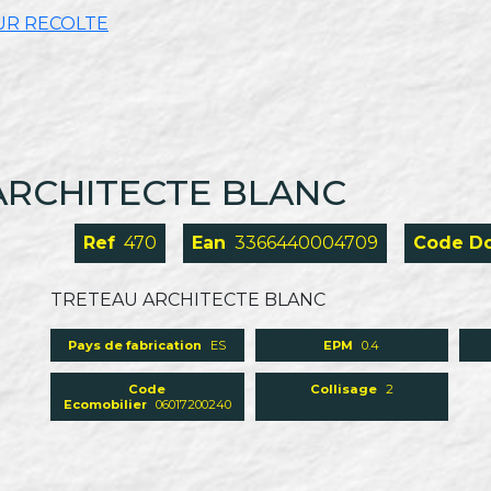
UR RECOLTE
 ARCHITECTE BLANC
Ref
470
Ean
3366440004709
Code D
TRETEAU ARCHITECTE BLANC
Pays de fabrication
ES
EPM
0.4
Code
Collisage
2
Ecomobilier
06017200240