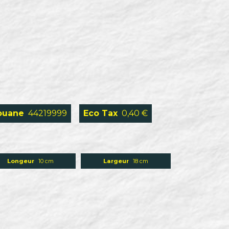
ouane
44219999
Eco Tax
0,40 €
Longeur
10 cm
Largeur
18 cm