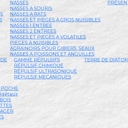
NASSES
PRÉSENT
NASSES A SOURIS
ES
NASSES A RATS
S
NASSES ET PIEGES A GROS NUISIBLES
NASSES 1 ENTREE
NASSES 2 ENTREES
NASSES ET PIEGES A VOLATILES
PIEGES A NUISIBLES
AGRAINOIRS POUR GIBIERS, SEAUX
NASSES A POISSONS ET ANGUILLES
IDE
GAMME RÉPULSIFS
TERRE DE DIATO
RÉPULSIF CHIMIQUE
RÉPULSIF ULTRASONIQUE
RÉPULSIF MECANIQUES
E POCHE
végétaux
BOIS
ETTES
MAGER
ES