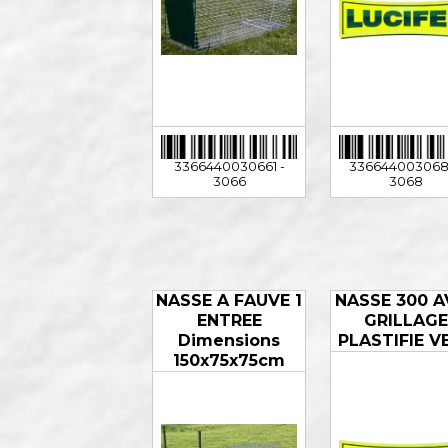
3366440030661 -
336644003068
3066
3068
NASSE A FAUVE 1
NASSE 300 A
ENTREE
GRILLAG
Dimensions
PLASTIFIE V
150x75x75cm