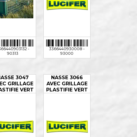
366440903132 -
3366440930008 -
90313
93000
NASSE 3047
NASSE 3066
EC GRILLAGE
AVEC GRILLAGE
ASTIFIE VERT
PLASTIFIE VERT