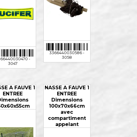
3366440030586 -
3058
66440030470 -
3047
SE A FAUVE 1
NASSE A FAUVE 1
ENTREE
ENTREE
Dimensions
Dimensions
50x60x55cm
100x70x66cm
avec
compartiment
appelant