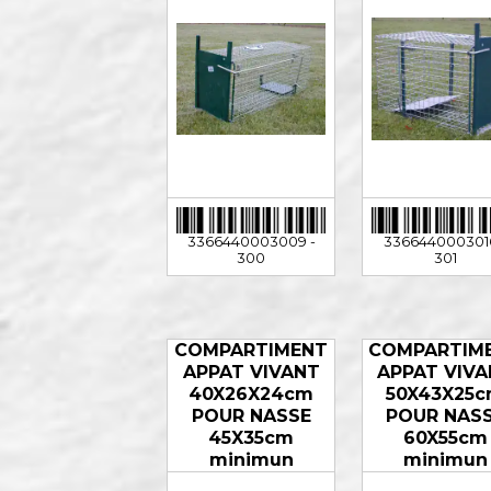
3366440003009 -
3366440003016
300
301
COMPARTIMENT
COMPARTIM
APPAT VIVANT
APPAT VIVA
40X26X24cm
50X43X25
POUR NASSE
POUR NAS
45X35cm
60X55cm
minimun
minimun