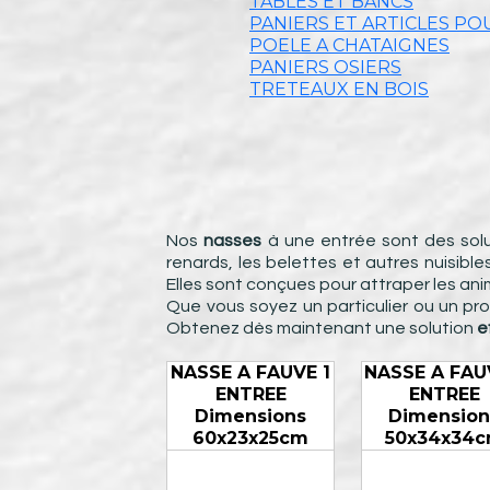
TABLES ET BANCS
PANIERS ET ARTICLES PO
POELE A CHATAIGNES
PANIERS OSIERS
TRETEAUX EN BOIS
Nos
nasses
à une entrée sont des solut
renards, les belettes et autres nuisibl
Elles sont conçues pour attraper les a
Que vous soyez un particulier ou un pr
Obtenez dès maintenant une solution
e
NASSE A FAUVE 1
NASSE A FAU
ENTREE
ENTREE
Dimensions
Dimension
60x23x25cm
50x34x34