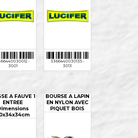
366440030012 -
3366440030135 -
3001
3013
SE A FAUVE 1
BOURSE A LAPIN
ENTREE
EN NYLON AVEC
Dimensions
PIQUET BOIS
0x34x34cm