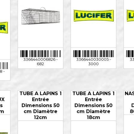
3366440006826 -
3366440030005 -
3
682
3000
8 -
TUBE A LAPINS 1
TUBE A LAPINS 1
NAS
UX
Entrée
Entrée
s
Dimensions 50
Dimensions 50
cm
cm Diamètre
cm Diamètre
8
12cm
18cm