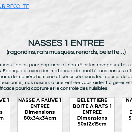
UR RECOLTE
NASSES 1 ENTREE
(ragondins, rats musqués, renards, belette…)
ions fiables pour capturer et contrôler les ravageurs tels 
es. Fabriquées avec des matériaux de qualité, nos nasses off
nimaux de manière humaine et sécurisée, sans leur causer de
ofessionnel, nos nasses à une entrée vous aident à gérer e
fficace pour la capture et le contrôle des nuisibles
.
VE 1
NASSE A FAUVE 1
BELETTIERE
NA
ENTREE
BOITE A RATS 1
s
Dimensions
ENTREE
cm
80x34x34cm
Dimensions
5
50x12x15cm