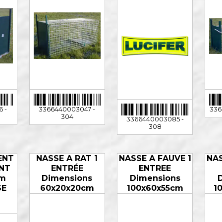
 -
3366440003047 -
336
304
3366440003085 -
308
ENT
NASSE A RAT 1
NASSE A FAUVE 1
NAS
NT
ENTRÉE
ENTREE
cm
Dimensions
Dimensions
SE
60x20x20cm
100x60x55cm
1