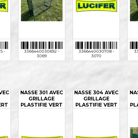
5 -
3366440030692 -
3366440030708 -
3
3069
3070
VEC
NASSE 301 AVEC
NASSE 304 AVEC
NA
E
GRILLAGE
GRILLAGE
ERT
PLASTIFIE VERT
PLASTIFIE VERT
PL