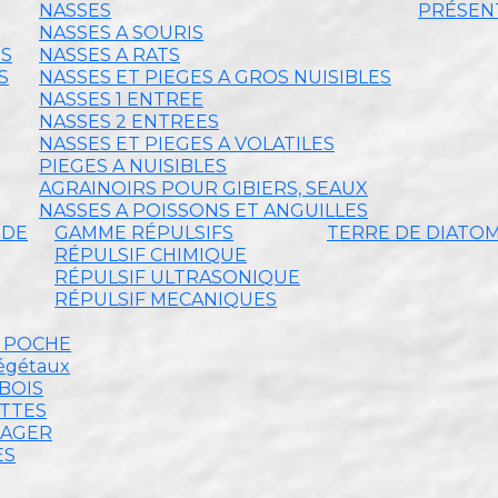
NASSES
PRÉSENT
NASSES A SOURIS
ES
NASSES A RATS
S
NASSES ET PIEGES A GROS NUISIBLES
NASSES 1 ENTREE
NASSES 2 ENTREES
NASSES ET PIEGES A VOLATILES
PIEGES A NUISIBLES
AGRAINOIRS POUR GIBIERS, SEAUX
NASSES A POISSONS ET ANGUILLES
IDE
GAMME RÉPULSIFS
TERRE DE DIATO
RÉPULSIF CHIMIQUE
RÉPULSIF ULTRASONIQUE
RÉPULSIF MECANIQUES
E POCHE
végétaux
BOIS
ETTES
MAGER
ES