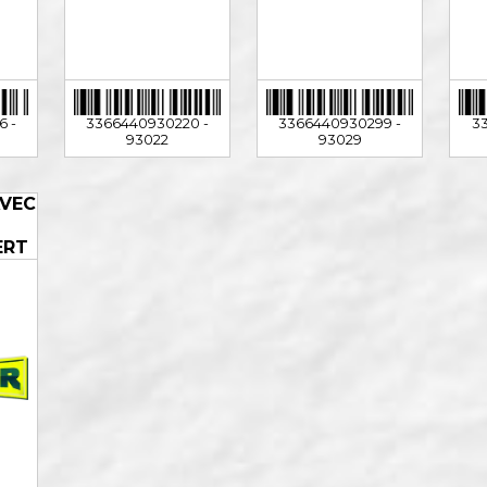
 -
3366440930220 -
3366440930299 -
3
93022
93029
AVEC
E
ERT