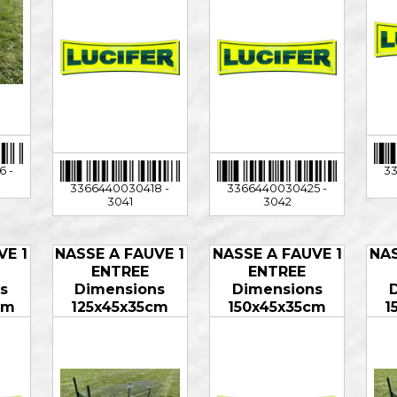
 -
33
3366440030418 -
3366440030425 -
3041
3042
VE 1
NASSE A FAUVE 1
NASSE A FAUVE 1
NAS
ENTREE
ENTREE
s
Dimensions
Dimensions
cm
125x45x35cm
150x45x35cm
1