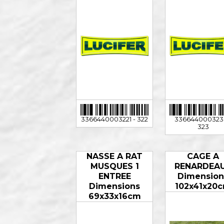
3366440003221 - 322
336644000323
323
NASSE A RAT
CAGE A
MUSQUES 1
RENARDEA
ENTREE
Dimension
Dimensions
102x41x20
69x33x16cm