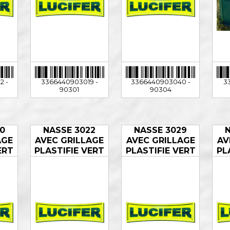
2 -
3366440903019 -
3366440903040 -
3
90301
90304
0
NASSE 3022
NASSE 3029
AGE
AVEC GRILLAGE
AVEC GRILLAGE
AV
ERT
PLASTIFIE VERT
PLASTIFIE VERT
PL