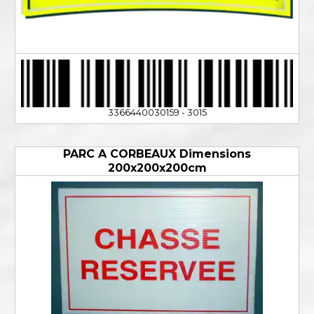
3366440030159 - 3015
PARC A CORBEAUX Dimensions
200x200x200cm