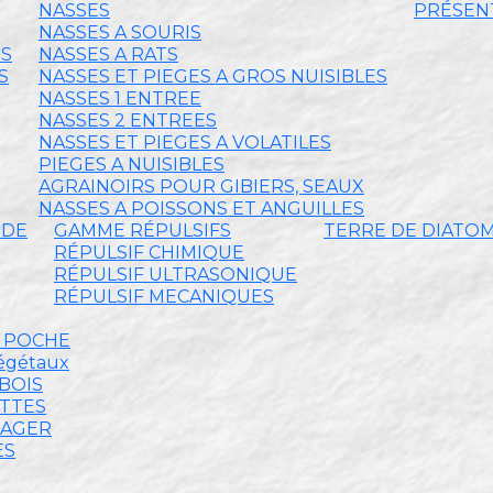
NASSES
PRÉSENT
NASSES A SOURIS
ES
NASSES A RATS
S
NASSES ET PIEGES A GROS NUISIBLES
NASSES 1 ENTREE
NASSES 2 ENTREES
NASSES ET PIEGES A VOLATILES
PIEGES A NUISIBLES
AGRAINOIRS POUR GIBIERS, SEAUX
NASSES A POISSONS ET ANGUILLES
IDE
GAMME RÉPULSIFS
TERRE DE DIATO
RÉPULSIF CHIMIQUE
RÉPULSIF ULTRASONIQUE
RÉPULSIF MECANIQUES
E POCHE
végétaux
BOIS
ETTES
MAGER
ES