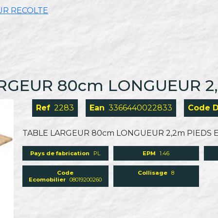
UR RECOLTE
LARGEUR 80cm LONGUEUR 2
Ref
2283
Ean
3366440022833
Code 
TABLE LARGEUR 80cm LONGUEUR 2,2m PIEDS 
Pays de fabrication
PL
EPM
1.46
Code
Collisage
8
Ecomobilier
08019200260