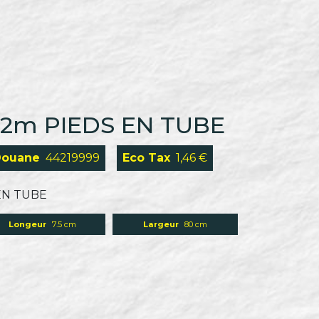
,2m PIEDS EN TUBE
Douane
44219999
Eco Tax
1,46 €
EN TUBE
Longeur
7.5 cm
Largeur
80 cm