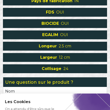
Pays de fabrication
IN
FDS
OUI
BIOCIDE
OUI
EGALIM
OUI
Longeur
2.5 cm
Largeur
12 cm
Collisage
24
Une question sur le produit ?
Nom
Les Cookies
Prénom
On a attendu d'être sûrs que le