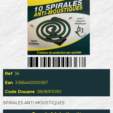
Ref
36
Ean
3366440000367
Code Douane
3808911090
SPIRALES ANTI MOUSTIQUES