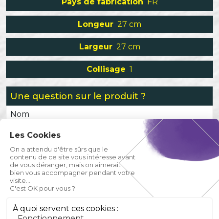
Pays de fabrication
FR
Longeur
27 cm
Largeur
27 cm
Collisage
1
Une question sur le produit ?
Nom
Les Cookies
Prénom
On a attendu d'être sûrs que le
contenu de ce site vous intéresse avant
de vous déranger, mais on aimerait
Email
bien vous accompagner pendant votre
visite...
C'est OK pour vous ?
Téléphone
À quoi servent ces cookies :
Fonctionnement