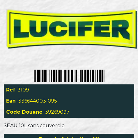
Ref
3109
Ean
3366440031095
Code Douane
39269097
SEAU 10L sans couvercle