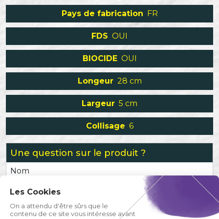
Pays de fabrication
FR
FDS
OUI
BIOCIDE
OUI
Longeur
28 cm
Largeur
5 cm
Collisage
6
Une question sur le produit ?
Nom
Les Cookies
Prénom
On a attendu d'être sûrs que le
contenu de ce site vous intéresse avant