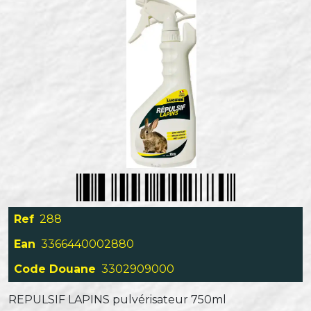
Ref
288
Ean
3366440002880
Code Douane
3302909000
REPULSIF LAPINS pulvérisateur 750ml