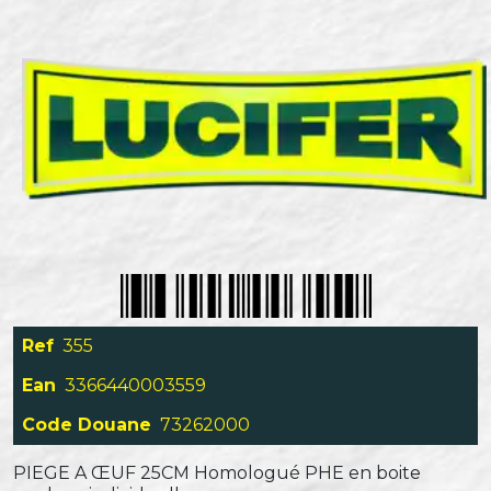
Ref
355
Ean
3366440003559
Code Douane
73262000
PIEGE A ŒUF 25CM Homologué PHE en boite