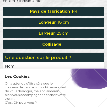
couleur individuelle
Pays de fabrication
FR
Longeur
18 cm
Largeur
25 cm
Collisage
1
Une question sur le produit ?
Nom
Les Cookies
Prénom
On a attendu d'être sûrs que le
contenu de ce site vous intéresse avant
de vous déranger, mais on aimerait
Email
bien vous accompagner pendant votre
visite...
C'est OK pour vous ?
Téléphone