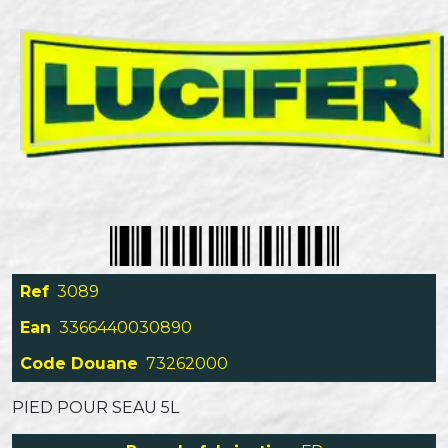
Ref
3089
Ean
3366440030890
Code Douane
73262000
PIED POUR SEAU 5L