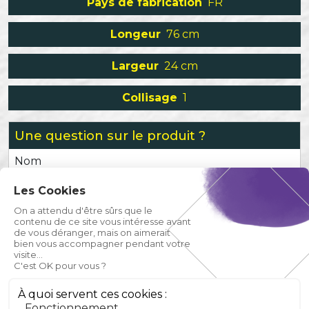
Pays de fabrication
FR
Longeur
76 cm
Largeur
24 cm
Collisage
1
Une question sur le produit ?
Nom
Les Cookies
Prénom
On a attendu d'être sûrs que le
contenu de ce site vous intéresse avant
de vous déranger, mais on aimerait
Email
bien vous accompagner pendant votre
visite...
C'est OK pour vous ?
Téléphone
À quoi servent ces cookies :
Fonctionnement