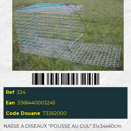
Ref
324
Ean
3366440003245
Code Douane
73262000
NASSE A OISEAUX "POUSSE AU CUL" 31x34x40cm