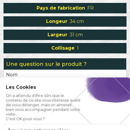
Pays de fabrication
FR
Longeur
34 cm
Largeur
31 cm
Collisage
1
Une question sur le produit ?
Nom
Les Cookies
Prénom
On a attendu d'être sûrs que le
contenu de ce site vous intéresse avant
de vous déranger, mais on aimerait
Email
bien vous accompagner pendant votre
visite...
C'est OK pour vous ?
Téléphone