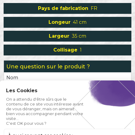
Pays de fabrication
FR
Longeur
41 cm
Largeur
35 cm
Collisage
1
Une question sur le produit ?
Nom
Les Cookies
Prénom
On a attendu d'être sûrs que le
contenu de ce site vous intéresse avant
de vous déranger, mais on aimerait
Email
bien vous accompagner pendant votre
visite...
C'est OK pour vous ?
Téléphone