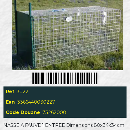
Ref
3022
Ean
3366440030227
Code Douane
73262000
NASSE A FAUVE 1 ENTREE Dimensions 80x34x34cm