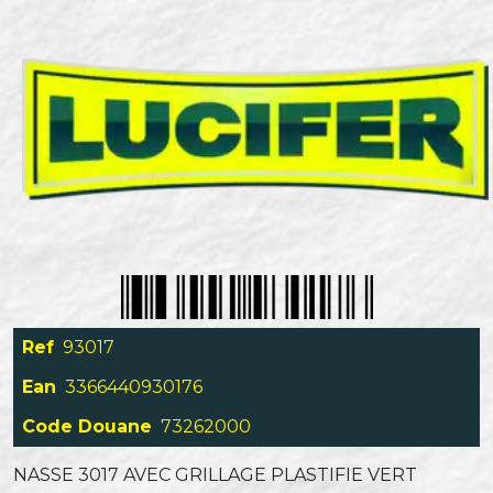
Ref
93017
Ean
3366440930176
Code Douane
73262000
NASSE 3017 AVEC GRILLAGE PLASTIFIE VERT