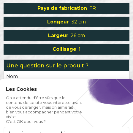
Pays de fabrication
FR
Longeur
32 cm
Largeur
26 cm
Collisage
1
Une question sur le produit ?
Nom
Les Cookies
Prénom
On a attendu d'être sûrs que le
contenu de ce site vous intéresse avant
de vous déranger, mais on aimerait
Email
bien vous accompagner pendant votre
visite...
C'est OK pour vous ?
Téléphone