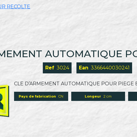
UR RECOLTE
ARMEMENT AUTOMATIQUE PO
Ref
3024
Ean
3366440030241
CLE D’ARMEMENT AUTOMATIQUE POUR PIEGE 
Pays de fabrication
CN
Longeur
2 cm