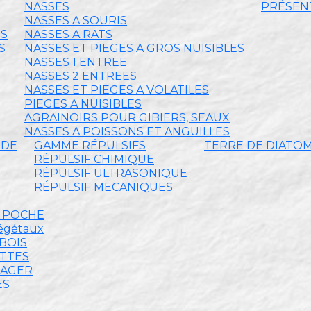
NASSES
PRÉSENT
NASSES A SOURIS
ES
NASSES A RATS
S
NASSES ET PIEGES A GROS NUISIBLES
NASSES 1 ENTREE
NASSES 2 ENTREES
NASSES ET PIEGES A VOLATILES
PIEGES A NUISIBLES
AGRAINOIRS POUR GIBIERS, SEAUX
NASSES A POISSONS ET ANGUILLES
IDE
GAMME RÉPULSIFS
TERRE DE DIATO
RÉPULSIF CHIMIQUE
RÉPULSIF ULTRASONIQUE
RÉPULSIF MECANIQUES
E POCHE
végétaux
BOIS
ETTES
MAGER
ES