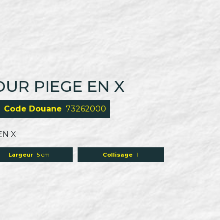
UR PIEGE EN X
Code Douane
73262000
EN X
Largeur
5 cm
Collisage
1