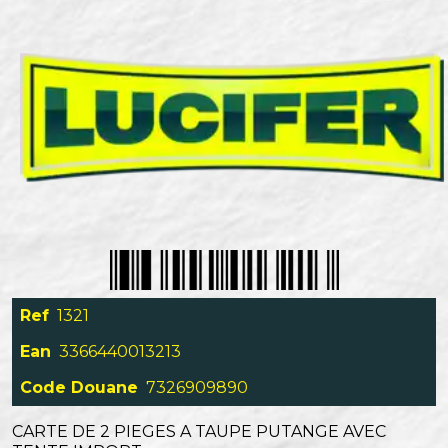
Ref
1321
Ean
3366440013213
Code Douane
7326909890
CARTE DE 2 PIEGES A TAUPE PUTANGE AVEC