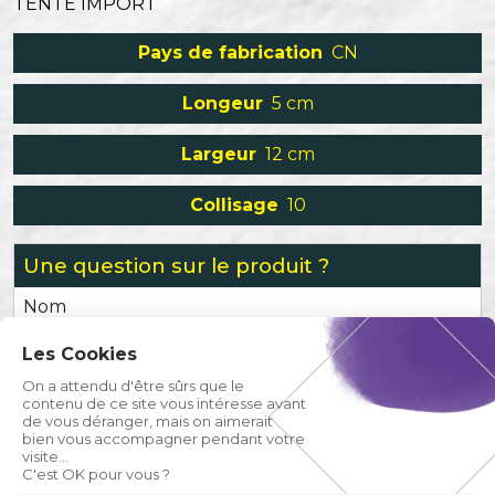
TENTE IMPORT
Pays de fabrication
CN
Longeur
5 cm
Largeur
12 cm
Collisage
10
Une question sur le produit ?
Nom
Les Cookies
Prénom
On a attendu d'être sûrs que le
contenu de ce site vous intéresse avant
de vous déranger, mais on aimerait
Email
bien vous accompagner pendant votre
visite...
C'est OK pour vous ?
Téléphone