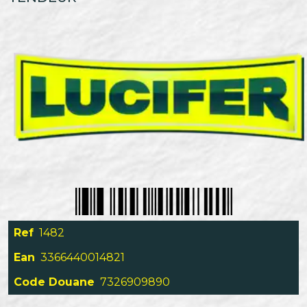
Ref
1482
Ean
3366440014821
Code Douane
7326909890