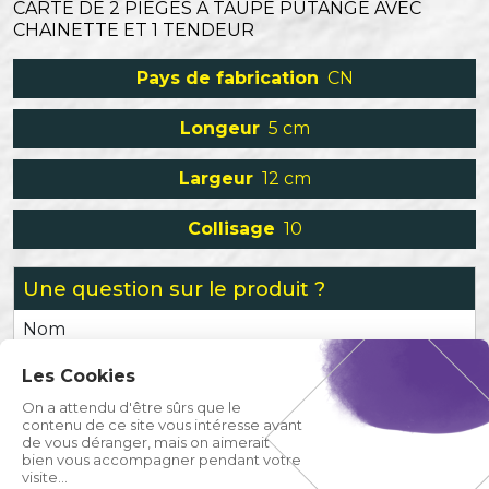
CARTE DE 2 PIEGES A TAUPE PUTANGE AVEC
CHAINETTE ET 1 TENDEUR
Pays de fabrication
CN
Longeur
5 cm
Largeur
12 cm
Collisage
10
Une question sur le produit ?
Nom
Les Cookies
Prénom
On a attendu d'être sûrs que le
contenu de ce site vous intéresse avant
de vous déranger, mais on aimerait
Email
bien vous accompagner pendant votre
visite...