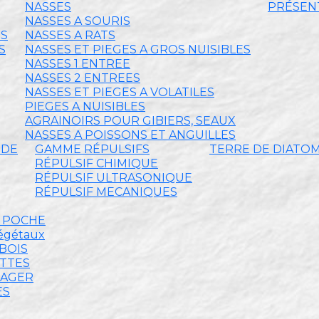
NASSES
PRÉSENT
NASSES A SOURIS
ES
NASSES A RATS
S
NASSES ET PIEGES A GROS NUISIBLES
NASSES 1 ENTREE
NASSES 2 ENTREES
NASSES ET PIEGES A VOLATILES
PIEGES A NUISIBLES
AGRAINOIRS POUR GIBIERS, SEAUX
NASSES A POISSONS ET ANGUILLES
IDE
GAMME RÉPULSIFS
TERRE DE DIATO
RÉPULSIF CHIMIQUE
RÉPULSIF ULTRASONIQUE
RÉPULSIF MECANIQUES
E POCHE
végétaux
BOIS
ETTES
MAGER
ES