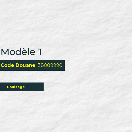
Modèle 1
Code Douane
38089990
Collisage
1