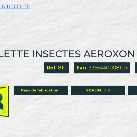
UR RECOLTE
PALETTE INSECTES AEROXON 
Ref
810
Ean
3366440008103
Pays de fabrication
EGALIM
OUI