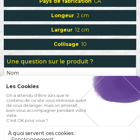
Pays de fabrication
CA
Longeur
2 cm
Largeur
12 cm
Collisage
10
Une question sur le produit ?
Nom
Les Cookies
Prénom
On a attendu d'être sûrs que le
contenu de ce site vous intéresse avant
de vous déranger, mais on aimerait
Email
bien vous accompagner pendant votre
visite...
C'est OK pour vous ?
Téléphone
À quoi servent ces cookies :
Fonctionnement