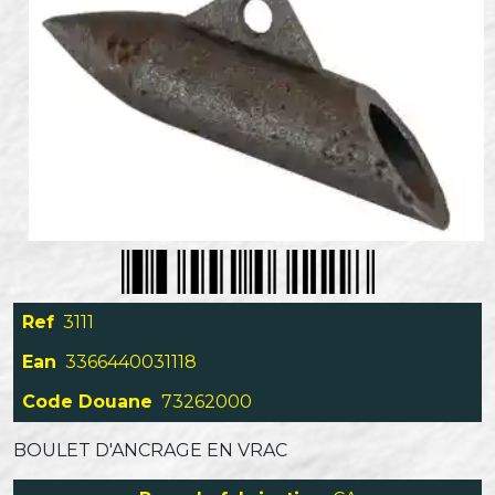
Ref
3111
Ean
3366440031118
Code Douane
73262000
BOULET D'ANCRAGE EN VRAC