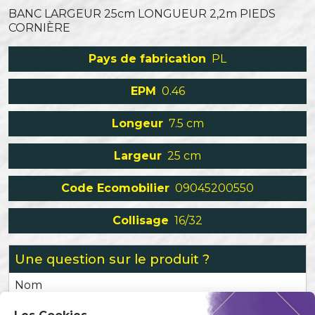
BANC LARGEUR 25cm LONGUEUR 2,2m PIEDS
CORNIÈRE
Pays de fabrication
PL
EPM
0.46
Longeur
7.5 cm
Largeur
25 cm
Code Ecomobilier
09045200550
Collisage
16/32
Une question sur le produit ?
Nom