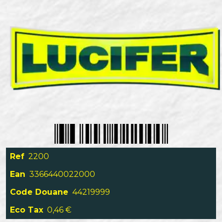
Ref
2200
Ean
3366440022000
Code Douane
44219999
Eco Tax
0,46 €