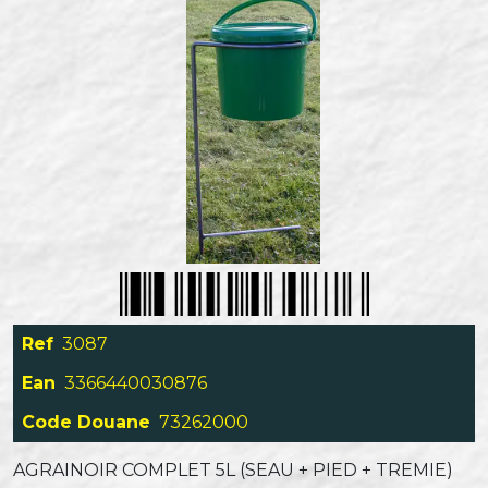
Ref
3087
Ean
3366440030876
Code Douane
73262000
AGRAINOIR COMPLET 5L (SEAU + PIED + TREMIE)