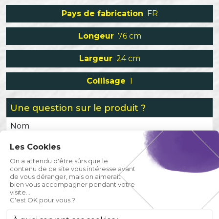
Pays de fabrication
FR
Longeur
76 cm
Largeur
24 cm
Collisage
1
Une question sur le produit ?
Nom
Les Cookies
Prénom
On a attendu d'être sûrs que le
contenu de ce site vous intéresse avant
de vous déranger, mais on aimerait
Email
bien vous accompagner pendant votre
visite...
C'est OK pour vous ?
Téléphone