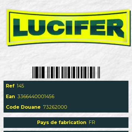
Ref
145
Ean
3366440001456
Code Douane
73262000
Pays de fabrication
FR